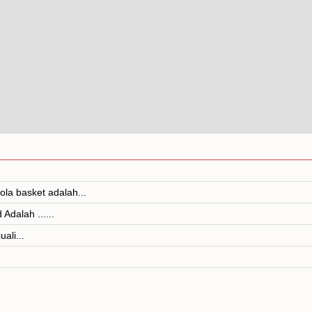
la basket adalah...
dalah ......
ali...