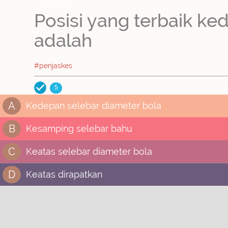
Posisi yang terbaik k
adalah
#penjaskes
5
A
Kedepan selebar diameter bola
B
Kesamping selebar bahu
C
Keatas selebar diameter bola
D
Keatas dirapatkan