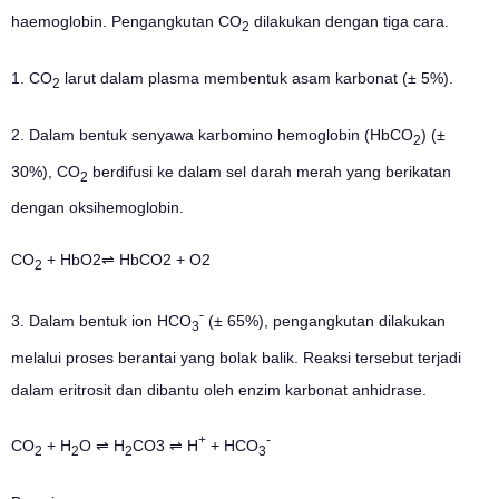
haemoglobin. Pengangkutan CO
dilakukan dengan tiga cara.
2
1. CO
larut dalam plasma membentuk asam karbonat (± 5%).
2
2. Dalam bentuk senyawa karbomino hemoglobin (HbCO
) (±
2
30%), CO
berdifusi ke dalam sel darah merah yang berikatan
2
dengan oksihemoglobin.
CO
+ HbO2⇌ HbCO2 + O2
2
-
3. Dalam bentuk ion HCO
(± 65%), pengangkutan dilakukan
3
melalui proses berantai yang bolak balik. Reaksi tersebut terjadi
dalam eritrosit dan dibantu oleh enzim karbonat anhidrase.
+
-
CO
+ H
O ⇌ H
CO3 ⇌ H
+ HCO
2
2
2
3