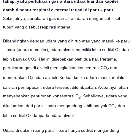
tahap, yaitu pertukaran gas antara udara luar dan kapiler
darah disebut respirasi eksternal terjadi di paru – paru
.
Selanjutnya, pertukaran gas dari aliran darah dengan sel – sel
tubuh yang disebut respirasi internal.
Dibandingkan dengan udara yang dihirup atau yang masuk ke paru
– paru (udara atmosfer), udara alveoli memiliki lebih sedikit O
dan
2
lebih banyak CO2. Hal ini disebabkan oleh dua hal. Pertama,
pertukaran gas di alveoli meningkatkan konsentrasi CO
dan
2
menurunkan O
udaa alveoli. Kedua, ketika udara masuk melalui
2
saluran pernapasan, udara tersebut dilembapkan. Akibatnya, akan
menyebabkan penurunan konsentrasi O
. Sebaliknya, udara yang
2
dikeluarkan dari paru – paru mengandung lebih banyak CO
dan
2
lebih sedikit O
daripada udara alveoli.
2
Udara di dalam ruang paru – paru hanya sedikit mengandung