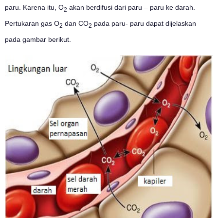
paru. Karena itu, O
akan berdifusi dari paru – paru ke darah.
2
Pertukaran gas O
dan CO
pada paru- paru dapat dijelaskan
2
2
pada gambar berikut.