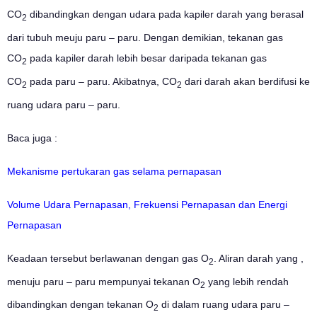
CO
dibandingkan dengan udara pada kapiler darah yang berasal
2
dari tubuh meuju paru – paru. Dengan demikian, tekanan gas
CO
pada kapiler darah lebih besar daripada tekanan gas
2
CO
pada paru – paru. Akibatnya, CO
dari darah akan berdifusi ke
2
2
ruang udara paru – paru.
Baca juga :
Mekanisme pertukaran gas selama pernapasan
Volume Udara Pernapasan, Frekuensi Pernapasan dan Energi
Pernapasan
Keadaan tersebut berlawanan dengan gas O
. Aliran darah yang ,
2
menuju paru – paru mempunyai tekanan O
yang lebih rendah
2
dibandingkan dengan tekanan O
di dalam ruang udara paru –
2