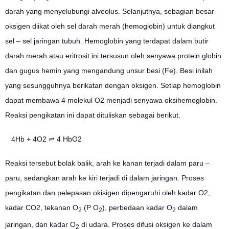
darah yang menyelubungi alveolus. Selanjutnya, sebagian besar
oksigen diikat oleh sel darah merah (hemoglobin) untuk diangkut
sel – sel jaringan tubuh. Hemoglobin yang terdapat dalam butir
darah merah atau eritrosit ini tersusun oleh senyawa protein globin
dan gugus hemin yang mengandung unsur besi (Fe). Besi inilah
yang sesungguhnya berikatan dengan oksigen. Setiap hemoglobin
dapat membawa 4 molekul O2 menjadi senyawa oksihemoglobin.
Reaksi pengikatan ini dapat dituliskan sebagai berikut.
4Hb + 4O2 ⇌ 4 HbO2
Reaksi tersebut bolak balik, arah ke kanan terjadi dalam paru –
paru, sedangkan arah ke kiri terjadi di dalam jaringan. Proses
pengikatan dan pelepasan okisigen dipengaruhi oleh kadar O2,
kadar CO2, tekanan O
(P O
), perbedaan kadar O
dalam
2
2
2
jaringan, dan kadar O
di udara. Proses difusi oksigen ke dalam
2