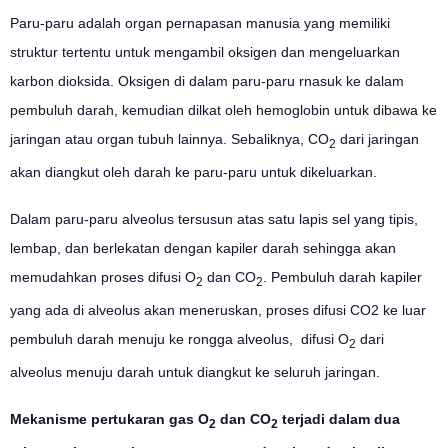
Paru-paru adalah organ pernapasan manusia yang memiliki
struktur tertentu untuk mengambil oksigen dan mengeluarkan
karbon dioksida. Oksigen di dalam paru-paru rnasuk ke dalam
pembuluh darah, kemudian dilkat oleh hemoglobin untuk dibawa ke
jaringan atau organ tubuh lainnya. Sebaliknya, CO
dari jaringan
2
akan diangkut oleh darah ke paru-paru untuk dikeluarkan.
Dalam paru-paru alveolus tersusun atas satu lapis sel yang tipis,
lembap, dan berlekatan dengan kapiler darah sehingga akan
memudahkan proses difusi O
dan CO
. Pembuluh darah kapiler
2
2
yang ada di alveolus akan meneruskan, proses difusi CO2 ke luar
pembuluh darah menuju ke rongga alveolus, difusi O
dari
2
alveolus menuju darah untuk diangkut ke seluruh jaringan.
Mekanisme pertukaran gas O
dan CO
terjadi dalam dua
2
2