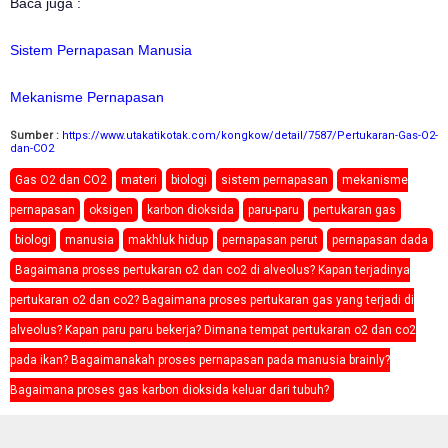
Baca juga :
Sistem Pernapasan Manusia
Mekanisme Pernapasan
Sumber :
https://www.utakatikotak.com/kongkow/detail/7587/Pertukaran-Gas-O2-
dan-CO2
Gas O2 dan CO2
materi
biologi
sistem pernapasan
mekanisme
pernapasan
oksigen
karbon dioksida
paru-paru
pertukaran gas
biologi
manusia
makhluk hidup
pernapasan perut
pernapasan dada
Bagaimana proses pertukaran o2 dan co2 di alveolus? Kapan terjadinya
pertukaran o2 dan co2? Bagaimana proses pertukaran gas yang terjadi di
alveolus? Kapan paru paru bekerja? Dimana tempat pertukaran o2 dan co2
pada ikan? Bagaimanakah proses pernapasan pada manusia brainly?
Bagaimana proses gas karbon dioksida keluar dari tubuh?