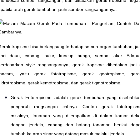
mendekati sumber rangsangan, dan dikatakan gerak tropisme negati
apabila arah gerak tumbuhan jauhi sumber rangsangannya.
Gerak tropisme bisa berlangsung terhadap semua organ tumbuhan, jad
dari daun, cabang, sulur, kuncup bunga, sampai akar. Adapu
berdasarkan style rangsangannya, gerak tropisme dibedakan jadi 
macam, yaitu gerak fototropisme, gerak geotropisme, gera
hidrotropisme, gerak kemotropisme, dan gerak tigmotropisme.
Gerak Fototropisme adalah gerak tumbuhan yang disebabka
pengaruh rangsangan cahaya. Contoh gerak fototropism
misalnya, tanaman yang ditempatkan di dalam kamar deka
dengan jendela, cabang dan batang tanaman berikut dapa
tumbuh ke arah sinar yang datang masuk melalui jendela.