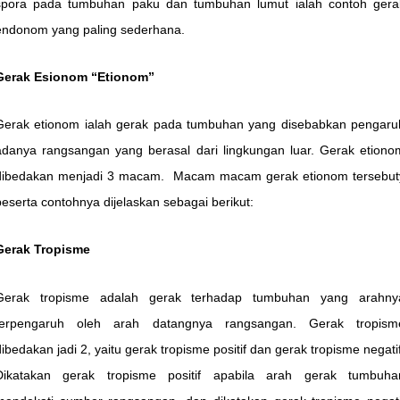
spora pada tumbuhan paku dan tumbuhan lumut ialah contoh gera
endonom yang paling sederhana.
Gerak Esionom “Etionom”
Gerak etionom ialah gerak pada tumbuhan yang disebabkan pengaru
adanya rangsangan yang berasal dari lingkungan luar. Gerak etiono
dibedakan menjadi 3 macam. Macam macam gerak etionom tersebut
beserta contohnya dijelaskan sebagai berikut:
Gerak Tropisme
Gerak tropisme adalah gerak terhadap tumbuhan yang arahny
terpengaruh oleh arah datangnya rangsangan. Gerak tropism
dibedakan jadi 2, yaitu gerak tropisme positif dan gerak tropisme negatif
Dikatakan gerak tropisme positif apabila arah gerak tumbuha