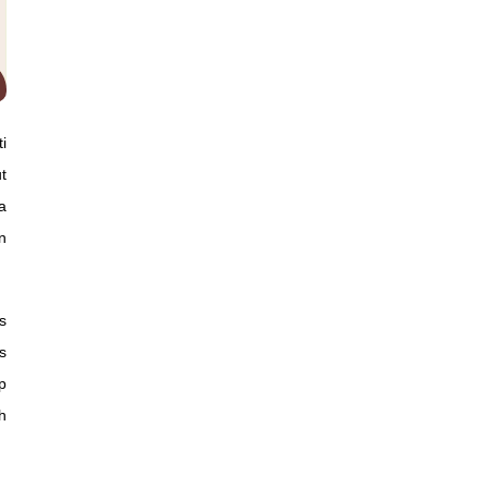
i
t
a
n
s
s
p
h