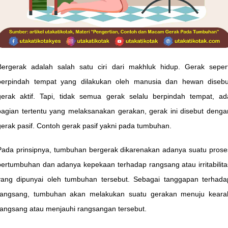
Bergerak adalah salah satu ciri dari makhluk hidup. Gerak sepert
berpindah tempat yang dilakukan oleh manusia dan hewan disebu
gerak aktif. Tapi, tidak semua gerak selalu berpindah tempat, ad
bagian tertentu yang melaksanakan gerakan, gerak ini disebut denga
gerak pasif. Contoh gerak pasif yakni pada tumbuhan.
Pada prinsipnya, tumbuhan bergerak dikarenakan adanya suatu prose
pertumbuhan dan adanya kepekaan terhadap rangsang atau irritabilita
yang dipunyai oleh tumbuhan tersebut. Sebagai tanggapan terhada
rangsang, tumbuhan akan melakukan suatu gerakan menuju keara
rangsang atau menjauhi rangsangan tersebut.