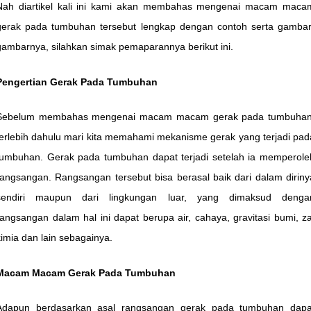
Nah diartikel kali ini kami akan membahas mengenai macam maca
gerak pada tumbuhan tersebut lengkap dengan contoh serta gambar
gambarnya, silahkan simak pemaparannya berikut ini.
Pengertian Gerak Pada Tumbuhan
Sebelum membahas mengenai macam macam gerak pada tumbuhan
terlebih dahulu mari kita memahami mekanisme gerak yang terjadi pad
tumbuhan.
Gerak pada tumbuhan dapat terjadi setelah ia memperole
rangsangan. Rangsangan tersebut bisa berasal baik dari dalam diriny
sendiri maupun dari lingkungan luar, yang dimaksud denga
rangsangan dalam hal ini dapat berupa air, cahaya, gravitasi bumi, za
kimia dan lain sebagainya.
Macam Macam Gerak Pada Tumbuhan
Adapun berdasarkan asal rangsangan gerak pada tumbuhan dapa