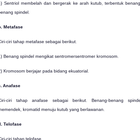
4) Sentriol membelah dan bergerak ke arah kutub, terbentuk benang
benang spindel.
b. Metafase
Ciri-ciri tahap metafase sebagai berikut.
1) Benang spindel mengikat sentromersentromer kromosom.
2) Kromosom berjajar pada bidang ekuatorial.
c. Anafase
Ciri-ciri tahap anafase sebagai berikut. Benang-benang spinde
memendek, kromatid menuju kutub yang berlawanan.
d. Telofase
iri-ciri tahap telofase