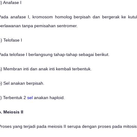
3) Anafase I
Pada anafase I, kromosom homolog berpisah dan bergerak ke kutu
berlawanan tanpa pemisahan sentromer.
) Telofase I
Pada telofase I berlangsung tahap-tahap sebagai berikut.
a) Membran inti dan anak inti kembali terbentuk.
b) Sel anakan berpisah.
c) Terbentuk 2
sel
anakan haploid.
b. Meiosis II
Proses yang terjadi pada meiosis II serupa dengan proses pada mitosis