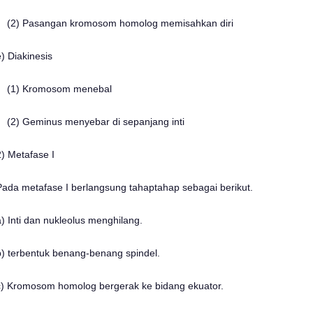
(2) Pasangan kromosom homolog memisahkan diri
e) Diakinesis
(1) Kromosom menebal
(2) Geminus menyebar di sepanjang inti
2) Metafase I
Pada metafase I berlangsung tahaptahap sebagai berikut.
a) Inti dan nukleolus menghilang.
b) terbentuk benang-benang spindel.
c) Kromosom homolog bergerak ke bidang ekuator.