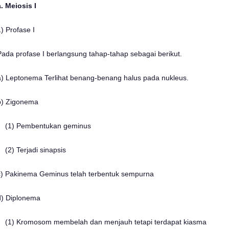
a. Meiosis I
1) Profase I
Pada profase I berlangsung tahap-tahap sebagai berikut.
a) Leptonema Terlihat benang-benang halus pada nukleus.
b) Zigonema
(1) Pembentukan geminus
(2) Terjadi sinapsis
c) Pakinema Geminus telah terbentuk sempurna
d) Diplonema
(1) Kromosom membelah dan menjauh tetapi terdapat kiasma