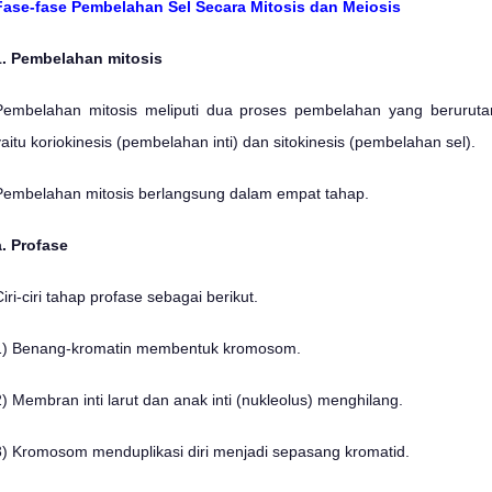
Fase-fase Pembelahan Sel Secara Mitosis dan Meiosis
1. Pembelahan mitosis
Pembelahan mitosis meliputi dua proses pembelahan yang beruruta
yaitu koriokinesis (pembelahan inti) dan sitokinesis (pembelahan sel).
Pembelahan mitosis berlangsung dalam empat tahap.
a. Profase
Ciri-ciri tahap profase sebagai berikut.
1) Benang-kromatin membentuk kromosom.
2) Membran inti larut dan anak inti (nukleolus) menghilang.
3) Kromosom menduplikasi diri menjadi sepasang kromatid.