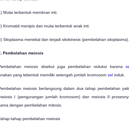
1) Mulai terbentuk membran inti.
2) Kromatid menipis dan mulai terbentuk anak inti.
3) Sitoplasma menebal dan terjadi sitokinesis (pembelahan sitoplasma)
2. Pembelahan meiosis
Pembelahan meiosis disebut juga pembelahan reduksi karena
se
anakan yang tebentuk memiliki setengah jumlah kromosom
sel
induk.
Pembelahan meiosis berlangsung dalam dua tahap pembelahan yait
meiosis I (pengurangan jumlah kromosom) dan meiosis II prosesny
sama dengan pembelahan mitosis.
Tahap-tahap pembelahan meiosis