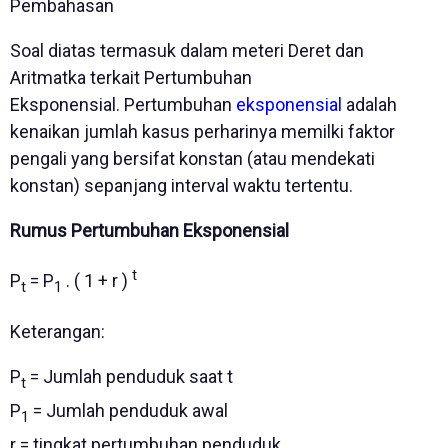
Pembahasan
Soal diatas termasuk dalam meteri Deret dan
Aritmatka terkait Pertumbuhan
Eksponensial. Pertumbuhan
eksponensial
adalah
kenaikan jumlah kasus perharinya memilki faktor
pengali yang bersifat konstan (atau mendekati
konstan) sepanjang interval waktu tertentu.
Rumus Pertumbuhan Eksponensial
t
P
= P
. ( 1 + r )
t
1
Keterangan:
P
= Jumlah penduduk saat t
t
P
= Jumlah penduduk awal
1
r = tingkat pertumbuhan penduduk