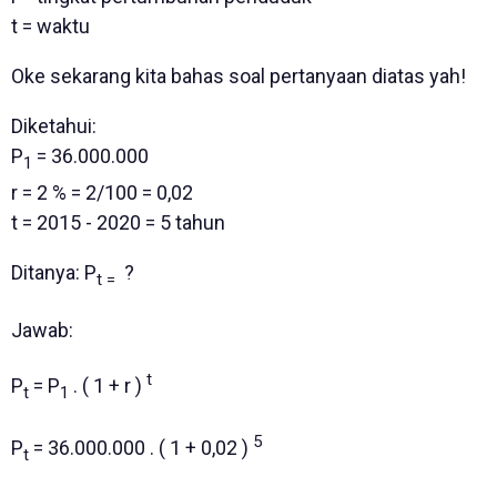
t = waktu
Oke sekarang kita bahas soal pertanyaan diatas yah!
Diketahui:
P
= 36.000.000
1
r = 2 % = 2/100 = 0,02
t = 2015 - 2020 = 5 tahun
Ditanya: P
?
t =
Jawab:
t
P
= P
. ( 1 + r )
t
1
5
P
= 36.000.000 . ( 1 + 0,02 )
t