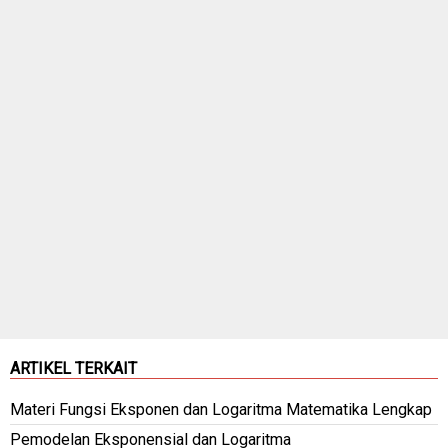
ARTIKEL TERKAIT
Materi Fungsi Eksponen dan Logaritma Matematika Lengkap
Pemodelan Eksponensial dan Logaritma