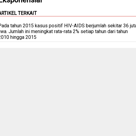
ARTIKEL TERKAIT
Pada tahun 2015 kasus positif HIV-AIDS berjumlah sekitar 36 jut
jiwa. Jumlah ini meningkat rata-rata 2% setiap tahun dari tahun
2010 hingga 2015