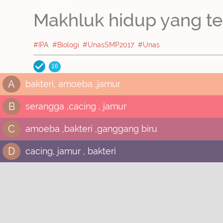
Makhluk hidup yang te
#IPA
#Biologi
#UnasSMP2017
#Unas
16
A
bakteri, amoeba ,jamur
B
serangga ,cacing , jamur
C
amoeba ,bakteri ,ganggang biru
D
cacing, jamur , bakteri