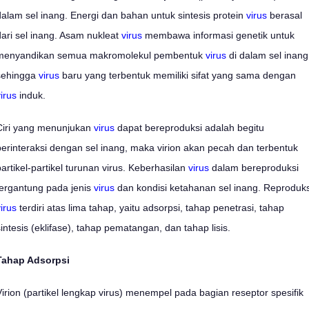
dalam sel inang. Energi dan bahan untuk sintesis protein
virus
berasal
dari sel inang. Asam nukleat
virus
membawa informasi genetik untuk
menyandikan semua makromolekul pembentuk
virus
di dalam sel inang
sehingga
virus
baru yang terbentuk memiliki sifat yang sama dengan
irus
induk.
Ciri yang menunjukan
virus
dapat bereproduksi adalah begitu
berinteraksi dengan sel inang, maka virion akan pecah dan terbentuk
partikel-partikel turunan virus. Keberhasilan
virus
dalam bereproduksi
tergantung pada jenis
virus
dan kondisi ketahanan sel inang. Reproduks
irus
terdiri atas lima tahap, yaitu adsorpsi, tahap penetrasi, tahap
sintesis (eklifase), tahap pematangan, dan tahap lisis.
Tahap Adsorpsi
Virion (partikel lengkap virus) menempel pada bagian reseptor spesifik