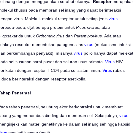
sel inang dengan menggunakan serabut ekornya.
Reseptor
merupaka
molekul khusus pada membran sel inang yang dapat berinteraksi
dengan virus. Molekul- molekul reseptor untuk setiap jenis
virus
berbeda-beda, d[at berupa protein untuk
Picornavirus,
atau
oligosakarida untuk
Orthomixovirus
dan
Paramyxovirus.
Ada atau
tidaknya reseptor menentukan patogenesitas
virus
(mekanisme infeksi
dan perkembangan penyakit), misalnya
virus
polio hanya dapat meleka
pada sel susunan saraf pusat dan saluran usus primata.
Virus
HIV
berikatan dengan resptor T CD4 pada sel sistem imun.
Virus
rabies
diduga berinteraksi dengan reseptor asetikolin.
Tahap Penetrasi
Pada tahap penetrasi, selubung ekor berkontraksi untuk membuat
lubang yang menembus dinding dan membran sel. Selanjutnya,
virus
menginjeksikan materi genetiknya ke dalam sel inang sehingga kapsid
irus
menjadi kosong (mati).