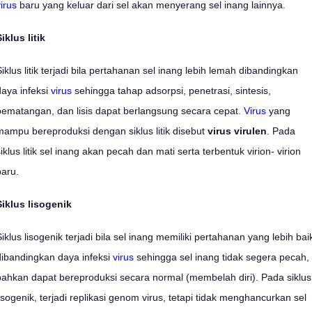
irus
baru yang keluar dari sel akan menyerang sel inang lainnya.
iklus litik
Siklus litik terjadi bila pertahanan sel inang lebih lemah dibandingkan
daya infeksi
virus
sehingga tahap adsorpsi, penetrasi, sintesis,
pematangan, dan lisis dapat berlangsung secara cepat.
Virus
yang
mampu bereproduksi dengan siklus litik disebut
virus virulen
. Pada
iklus litik sel inang akan pecah dan mati serta terbentuk virion- virion
baru.
Siklus lisogenik
Siklus lisogenik terjadi bila sel inang memiliki pertahanan yang lebih bai
dibandingkan daya infeksi
virus
sehingga sel inang tidak segera pecah,
bahkan dapat bereproduksi secara normal (membelah diri). Pada siklus
lisogenik, terjadi replikasi genom virus, tetapi tidak menghancurkan sel