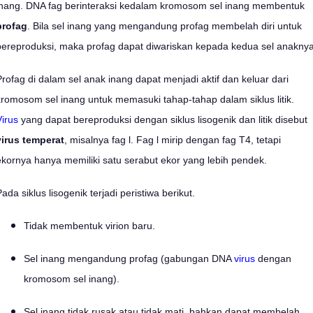
inang. DNA fag berinteraksi kedalam kromosom sel inang membentuk
profag
. Bila sel inang yang mengandung profag membelah diri untuk
bereproduksi, maka profag dapat diwariskan kepada kedua sel anaknya
Profag di dalam sel anak inang dapat menjadi aktif dan keluar dari
kromosom sel inang untuk memasuki tahap-tahap dalam siklus litik.
Virus
yang dapat bereproduksi dengan siklus lisogenik dan litik disebut
virus temperat
, misalnya fag l. Fag l mirip dengan fag T4, tetapi
ekornya hanya memiliki satu serabut ekor yang lebih pendek.
ada siklus lisogenik terjadi peristiwa berikut.
Tidak membentuk virion baru.
Sel inang mengandung profag (gabungan DNA
virus
dengan
kromosom sel inang).
Sel inang tidak rusak atau tidak mati, bahkan dapat membelah