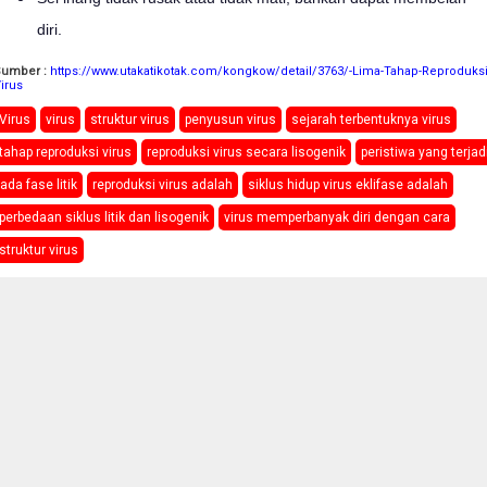
diri.
Sumber :
https://www.utakatikotak.com/kongkow/detail/3763/-Lima-Tahap-Reproduksi
irus
Virus
virus
struktur virus
penyusun virus
sejarah terbentuknya virus
tahap reproduksi virus
reproduksi virus secara lisogenik
peristiwa yang terjad
ada fase litik
reproduksi virus adalah
siklus hidup virus eklifase adalah
perbedaan siklus litik dan lisogenik
virus memperbanyak diri dengan cara
struktur virus