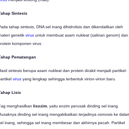
Tahap Sintesis
Pada tahap sintesis, DNA sel inang dihidrolisis dan dikendalikan oleh
materi genetik
virus
untuk membuat asam nukleat (salinan genom) dan
protein komponen virus.
Tahap Pematangan
Hasil sintesis berupa asam nukleat dan protein dirakit menjadi partikel-
partikel
virus
yang lengkap sehingga terbentuk virion-virion baru.
Tahap Lisis
Fag menghasilkan
lisozim
, yaitu enzim perusak dinding sel inang.
Rusaknya dinding sel inang mengakibatkan terjadinya osmosis ke dala
sel inang, sehingga sel inang membesar dan akhirnya pecah. Partikel