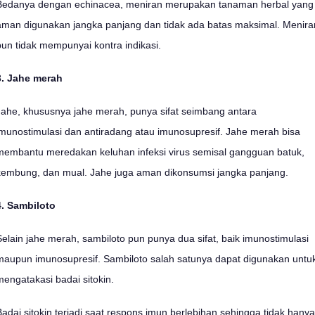
Bedanya dengan echinacea, meniran merupakan tanaman herbal yang
aman digunakan jangka panjang dan tidak ada batas maksimal. Menira
pun tidak mempunyai kontra indikasi.
3. Jahe merah
Jahe, khususnya jahe merah, punya sifat seimbang antara
imunostimulasi dan antiradang atau imunosupresif. Jahe merah bisa
membantu meredakan keluhan infeksi virus semisal gangguan batuk,
kembung, dan mual. Jahe juga aman dikonsumsi jangka panjang.
4. Sambiloto
Selain jahe merah, sambiloto pun punya dua sifat, baik imunostimulasi
maupun imunosupresif. Sambiloto salah satunya dapat digunakan untu
mengatakasi badai sitokin.
Badai sitokin terjadi saat respons imun berlebihan sehingga tidak hanya