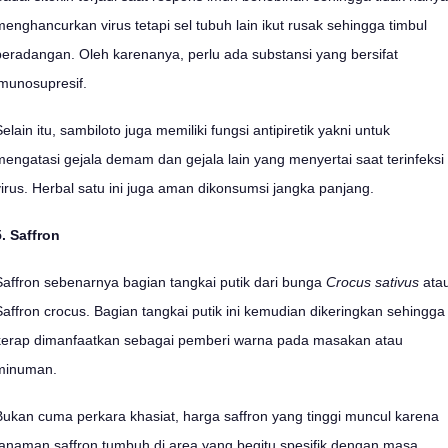
menghancurkan virus tetapi sel tubuh lain ikut rusak sehingga timbul
peradangan. Oleh karenanya, perlu ada substansi yang bersifat
imunosupresif.
elain itu, sambiloto juga memiliki fungsi antipiretik yakni untuk
mengatasi gejala demam dan gejala lain yang menyertai saat terinfeksi
virus. Herbal satu ini juga aman dikonsumsi jangka panjang.
5. Saffron
Saffron sebenarnya bagian tangkai putik dari bunga
Crocus sativus
ata
Saffron crocus. Bagian tangkai putik ini kemudian dikeringkan sehingga
kerap dimanfaatkan sebagai pemberi warna pada masakan atau
minuman.
Bukan cuma perkara khasiat, harga saffron yang tinggi muncul karena
tanaman saffron tumbuh di area yang begitu spesifik dengan masa