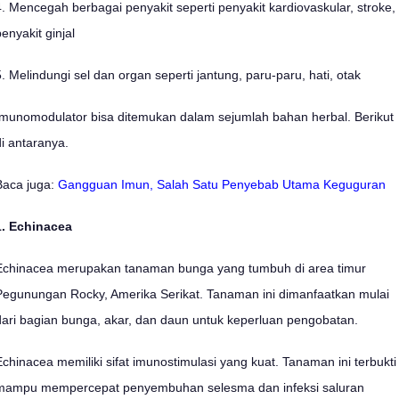
4. Mencegah berbagai penyakit seperti penyakit kardiovaskular, stroke,
enyakit ginjal
5. Melindungi sel dan organ seperti jantung, paru-paru, hati, otak
Imunomodulator bisa ditemukan dalam sejumlah bahan herbal. Berikut
di antaranya.
Baca juga:
Gangguan Imun, Salah Satu Penyebab Utama Keguguran
1. Echinacea
Echinacea merupakan tanaman bunga yang tumbuh di area timur
Pegunungan Rocky, Amerika Serikat. Tanaman ini dimanfaatkan mulai
dari bagian bunga, akar, dan daun untuk keperluan pengobatan.
Echinacea memiliki sifat imunostimulasi yang kuat. Tanaman ini terbukti
mampu mempercepat penyembuhan selesma dan infeksi saluran