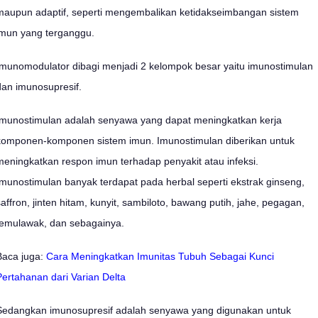
maupun adaptif, seperti mengembalikan ketidakseimbangan sistem
imun yang terganggu.
Imunomodulator dibagi menjadi 2 kelompok besar yaitu imunostimulan
dan imunosupresif.
Imunostimulan adalah senyawa yang dapat meningkatkan kerja
komponen-komponen sistem imun. Imunostimulan diberikan untuk
meningkatkan respon imun terhadap penyakit atau infeksi.
Imunostimulan banyak terdapat pada herbal seperti ekstrak ginseng,
saffron, jinten hitam, kunyit, sambiloto, bawang putih, jahe, pegagan,
temulawak, dan sebagainya.
Baca juga:
Cara Meningkatkan Imunitas Tubuh Sebagai Kunci
Pertahanan dari Varian Delta
Sedangkan imunosupresif adalah senyawa yang digunakan untuk