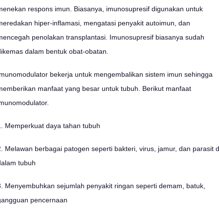
menekan respons imun. Biasanya, imunosupresif digunakan untuk
meredakan hiper-inflamasi, mengatasi penyakit autoimun, dan
mencegah penolakan transplantasi. Imunosupresif biasanya sudah
dikemas dalam bentuk obat-obatan.
Imunomodulator bekerja untuk mengembalikan sistem imun sehingga
memberikan manfaat yang besar untuk tubuh. Berikut manfaat
imunomodulator.
1. Memperkuat daya tahan tubuh
2. Melawan berbagai patogen seperti bakteri, virus, jamur, dan parasit d
dalam tubuh
3. Menyembuhkan sejumlah penyakit ringan seperti demam, batuk,
gangguan pencernaan