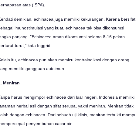
pernapasan atas (ISPA).
Kendati demikian, echinacea juga memiliki kekurangan. Karena bersifat
sebagai imunostimulasi yang kuat, echinacea tak bisa dikonsumsi
jangka panjang. "Echinacea aman dikonsumsi selama 8-16 pekan
erturut-turut," kata Inggrid.
Selain itu, echinacea pun akan memicu kontraindikasi dengan orang
yang memiliki gangguan autoimun.
2. Meniran
Tanpa harus mengimpor echinacea dari luar negeri, Indonesia memiliki
tanaman herbal asli dengan sifat serupa, yakni meniran. Meniran tidak
kalah dengan echinacea. Dari sebuah uji klinis, meniran terbukti mamp
mempercepat penyembuhan cacar air.