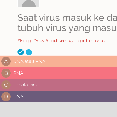
Saat virus masuk ke d
tubuh virus yang masu
#Biologi
#virus
#tubuh virus
#jaringan hidup virus
1
A
DNA atau RNA
B
RNA
C
kepala virus
D
DNA