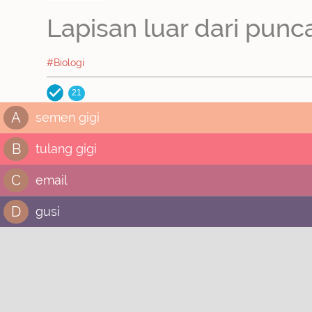
Lapisan luar dari punc
#Biologi
21
A
semen gigi
B
tulang gigi
C
email
D
gusi