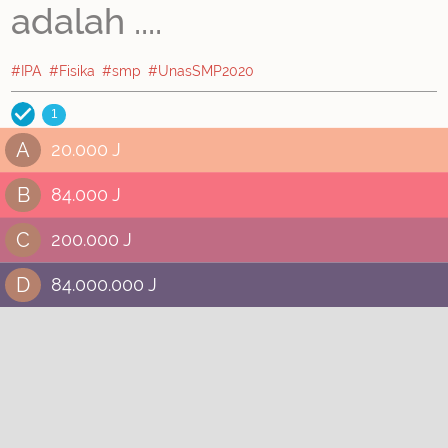
adalah ....
#IPA
#Fisika
#smp
#UnasSMP2020
1
A
20.000 J
B
84.000 J
C
200.000 J
D
84.000.000 J