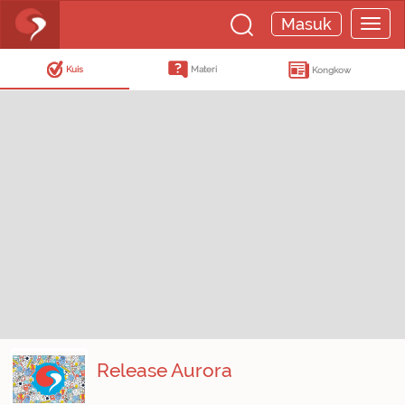
Masuk
Kuis
Materi
Kongkow
Release Aurora