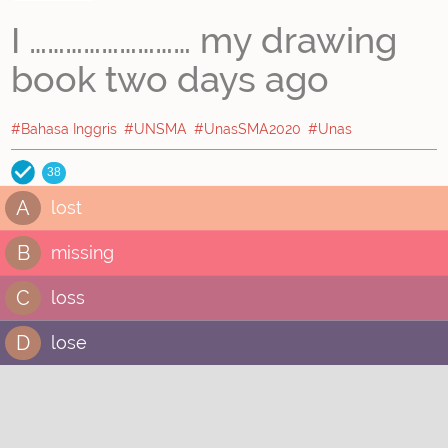
I ……………………… my drawing
book two days ago
#Bahasa Inggris
#UNSMA
#UnasSMA2020
#Unas
38
A
lost
B
missing
C
loss
D
lose