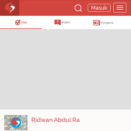
Masuk
Kuis
Materi
Kongkow
Ridwan Abdul Ra