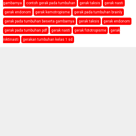
gambarnya
contoh gerak pada tumbuhan
gerak taksis
gerak nasti
gerak endonom
gerak kemotropisme
gerak pada tumbuhan brainly
gerak pada tumbuhan beserta gambarnya
gerak taksis
gerak endonom
gerak pada tumbuhan pdf
gerak nasti
gerak fototropisme
gerak
niktinasti
gerakan tumbuhan kelas 1 sd