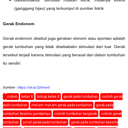
Galvanotaksis: stimulasi muatan listrik, misalnya volvox
(ganggang hijau) yang terkumpul di sumber listrik
Gerak Endonom
Gerak endonom disebut juga gerakan otonom atau spontan adalah
gerak tumbuhan yang tidak disebabakn stimulasi dari luar. Gerak
tersebut terjadi karena stimulasi yang berasal dari dalam tumbuhan
itu sendiri.
Sumber :
https://bit.ly/2ZHnsrO
materi
kelas 8
biologi kelas 8
gerak pada tumbuhan
contoh gerak
pada tumbuhan
macam macam gerak pada tumbuhan
gerak pada
tumbuhan beserta gambarnya
contoh tumbuhan bergerak
contoh gerak
tumbuhan
jurnal gerak pada tumbuhan
gerak pada tumbuhan beserta