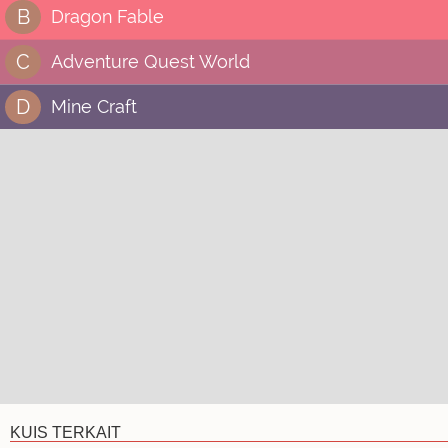
B
Dragon Fable
C
Adventure Quest World
D
Mine Craft
KUIS TERKAIT