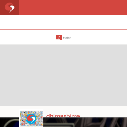
Materi
dhimasbima