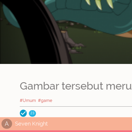
Gambar tersebut merupa
#Umum
#game
23
A
Seven Knight