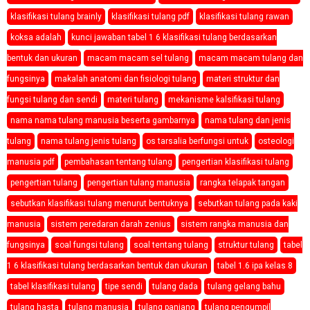
klasifikasi tulang brainly
klasifikasi tulang pdf
klasifikasi tulang rawan
koksa adalah
kunci jawaban tabel 1 6 klasifikasi tulang berdasarkan
bentuk dan ukuran
macam macam sel tulang
macam macam tulang dan
fungsinya
makalah anatomi dan fisiologi tulang
materi struktur dan
fungsi tulang dan sendi
materi tulang
mekanisme kalsifikasi tulang
nama nama tulang manusia beserta gambarnya
nama tulang dan jenis
tulang
nama tulang jenis tulang
os tarsalia berfungsi untuk
osteologi
manusia pdf
pembahasan tentang tulang
pengertian klasifikasi tulang
pengertian tulang
pengertian tulang manusia
rangka telapak tangan
sebutkan klasifikasi tulang menurut bentuknya
sebutkan tulang pada kaki
manusia
sistem peredaran darah zenius
sistem rangka manusia dan
fungsinya
soal fungsi tulang
soal tentang tulang
struktur tulang
tabel
1 6 klasifikasi tulang berdasarkan bentuk dan ukuran
tabel 1.6 ipa kelas 8
tabel klasifikasi tulang
tipe sendi
tulang dada
tulang gelang bahu
tulang hasta
tulang manusia
tulang panjang
tulang pengumpil