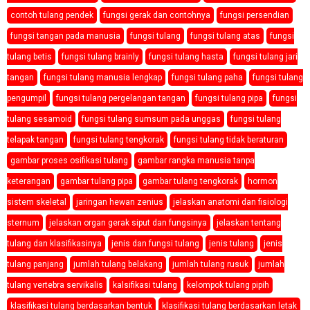
contoh tulang pendek
fungsi gerak dan contohnya
fungsi persendian
fungsi tangan pada manusia
fungsi tulang
fungsi tulang atas
fungsi
tulang betis
fungsi tulang brainly
fungsi tulang hasta
fungsi tulang jari
tangan
fungsi tulang manusia lengkap
fungsi tulang paha
fungsi tulang
pengumpil
fungsi tulang pergelangan tangan
fungsi tulang pipa
fungsi
tulang sesamoid
fungsi tulang sumsum pada unggas
fungsi tulang
telapak tangan
fungsi tulang tengkorak
fungsi tulang tidak beraturan
gambar proses osifikasi tulang
gambar rangka manusia tanpa
keterangan
gambar tulang pipa
gambar tulang tengkorak
hormon
sistem skeletal
jaringan hewan zenius
jelaskan anatomi dan fisiologi
sternum
jelaskan organ gerak siput dan fungsinya
jelaskan tentang
tulang dan klasifikasinya
jenis dan fungsi tulang
jenis tulang
jenis
tulang panjang
jumlah tulang belakang
jumlah tulang rusuk
jumlah
tulang vertebra servikalis
kalsifikasi tulang
kelompok tulang pipih
klasifikasi tulang berdasarkan bentuk
klasifikasi tulang berdasarkan letak