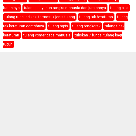
fungsinya
tulang penyusun rangka manusia dan jumlahnya
tulang pipa
tulang ruas jari kaki termasuk jenis tulang
tulang tak beraturan
tulang
tak beraturan contohnya
tulang tapis
tulang tengkorak
tulang tidak
beraturan
tulang vomer pada manusia
tuliskan 7 fungsi tulang bagi
tubuh