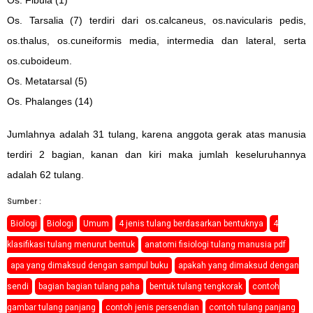
Os. Tarsalia (7) terdiri dari os.calcaneus, os.navicularis pedis,
os.thalus, os.cuneiformis media, intermedia dan lateral, serta
os.cuboideum.
Os. Metatarsal (5)
Os. Phalanges (14)
Jumlahnya adalah 31 tulang, karena anggota gerak atas manusia
terdiri 2 bagian, kanan dan kiri maka jumlah keseluruhannya
adalah 62 tulang.
Sumber :
Biologi
Biologi
Umum
4 jenis tulang berdasarkan bentuknya
4
klasifikasi tulang menurut bentuk
anatomi fisiologi tulang manusia pdf
apa yang dimaksud dengan sampul buku
apakah yang dimaksud dengan
sendi
bagian bagian tulang paha
bentuk tulang tengkorak
contoh
gambar tulang panjang
contoh jenis persendian
contoh tulang panjang