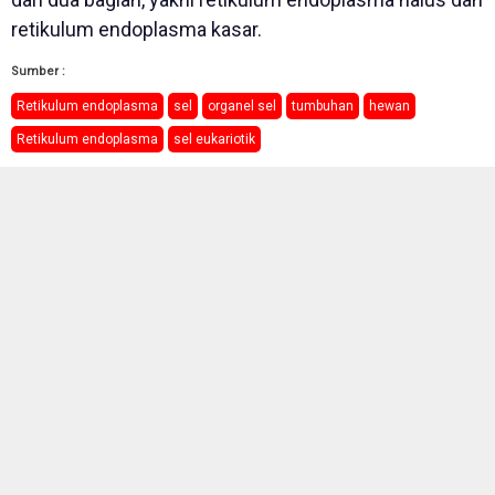
retikulum endoplasma kasar.
Sumber :
Retikulum endoplasma
sel
organel sel
tumbuhan
hewan
Retikulum endoplasma
sel eukariotik