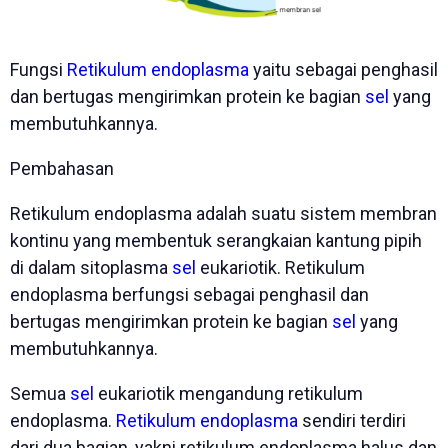
Fungsi
Retikulum endoplasma
yaitu sebagai penghasil
dan bertugas mengirimkan protein ke bagian
sel
yang
membutuhkannya.
Pembahasan
Retikulum endoplasma adalah suatu sistem membran
kontinu yang membentuk serangkaian kantung pipih
di dalam sitoplasma
sel
eukariotik. Retikulum
endoplasma berfungsi sebagai penghasil dan
bertugas mengirimkan protein ke bagian
sel
yang
membutuhkannya.
Semua
sel
eukariotik mengandung retikulum
endoplasma.
Retikulum endoplasma
sendiri terdiri
dari dua bagian, yakni retikulum endoplasma halus dan