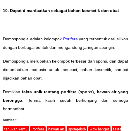
10. Dapat dimanfaatkan sebagai bahan kosmetik dan obat
Demospongia adalah kelompok
Porifera
yang terbentuk dari silikon
dengan berbagai bentuk dan mengandung jaringan spongin.
Demospongia merupakan kelompok terbesar dari spons, dan dapat
dimanfaatkan manusia untuk mencuci, bahan kosmetik, sampai
dijadikan bahan obat.
Demikian
fakta unik tentang porifera (spons), hewan air yang
berongga
. Terima kasih sudah berkunjung dan semoga
bermanfaat.
Sumber :
tahukah kamu
Porifera
hewan air
spongebob
wow banget
fakta