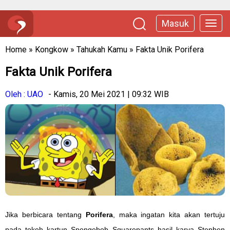
Masuk
Home
»
Kongkow
»
Tahukah Kamu
»
Fakta Unik Porifera
Fakta Unik Porifera
Oleh : UAO
- Kamis, 20 Mei 2021 | 09:32 WIB
Jika berbicara tentang
Porifera
, maka ingatan kita akan tertuju
pada tokoh kartun Spongebob Squarepants hasil karya Stephen