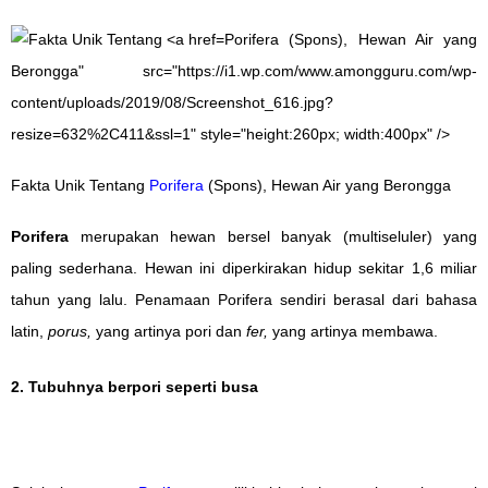
Porifera (Spons), Hewan Air yang
Berongga" src="https://i1.wp.com/www.amongguru.com/wp-
content/uploads/2019/08/Screenshot_616.jpg?
resize=632%2C411&ssl=1" style="height:260px; width:400px" />
Fakta Unik Tentang
Porifera
(Spons), Hewan Air yang Berongga
Porifera
merupakan hewan bersel banyak (multiseluler) yang
paling sederhana. Hewan ini diperkirakan hidup sekitar 1,6 miliar
tahun yang lalu. Penamaan
Porifera
sendiri berasal dari bahasa
latin,
porus,
yang artinya pori dan
fer,
yang artinya membawa.
2. Tubuhnya berpori seperti busa