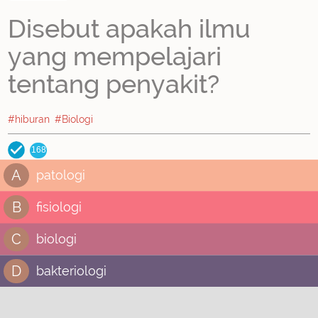
Disebut apakah ilmu
yang mempelajari
tentang penyakit?
#hiburan
#Biologi
168
A
patologi
B
fisiologi
C
biologi
D
bakteriologi