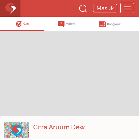
Masuk
Kuis
Materi
Kongkow
Citra Aruum Dew