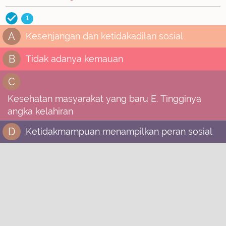
1
A
Kesenjangan dan ketidakadilan sosial
B
Tidak adanya kemauan
C
Kesehatan masyarakat yang baru E. Tingginya
angka kelahiran
D
Ketidakmampuan menampilkan peran sosial