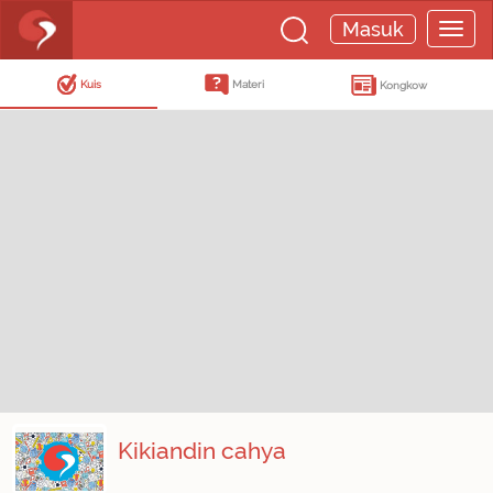
Masuk
Kuis
Materi
Kongkow
Kikiandin cahya