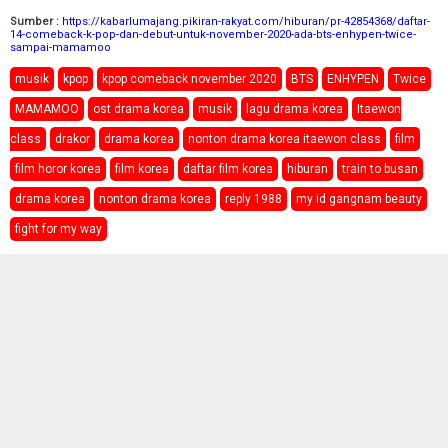
Sumber :
https://kabarlumajang.pikiran-rakyat.com/hiburan/pr-42854368/daftar-
14-comeback-k-pop-dan-debut-untuk-november-2020-ada-bts-enhypen-twice-
sampai-mamamoo
musik
kpop
kpop comeback november 2020
BTS
ENHYPEN
Twice
MAMAMOO
ost drama korea
musik
lagu drama korea
Itaewon
class
drakor
drama korea
nonton drama korea itaewon class
film
film horor korea
film korea
daftar film korea
hiburan
train to busan
drama korea
nonton drama korea
reply 1988
my id gangnam beauty
fight for my way