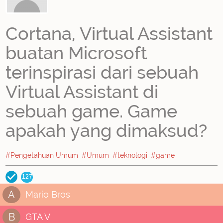
Cortana, Virtual Assistant
buatan Microsoft
terinspirasi dari sebuah
Virtual Assistant di
sebuah game. Game
apakah yang dimaksud?
#Pengetahuan Umum
#Umum
#teknologi
#game
127
A
Mario Bros
B
GTA V