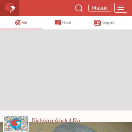
Masuk
Kuis
Materi
Kongkow
Ridwan Abdul Ra