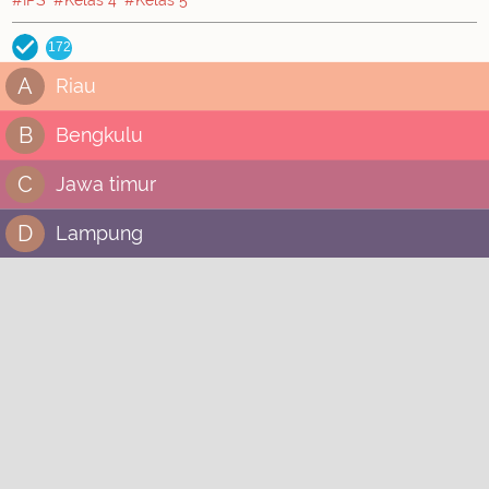
#IPS
#Kelas 4
#Kelas 5
172
A
Riau
B
Bengkulu
C
Jawa timur
D
Lampung