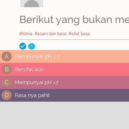
Berikut yang bukan me
#Kimia
#asam dan basa
#sifat basa
1
A
Mempunyai pH < 7
B
Bersifat licin
C
Mempunyai pH >7
D
Rasa nya pahit