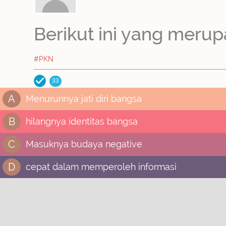
Berikut ini yang merup
#PKN
33
A
Menurunnya jati diri bangsa
B
hilangnya identitas bangsa
C
Masuknya budaya negative
D
cepat dalam memperoleh informasi