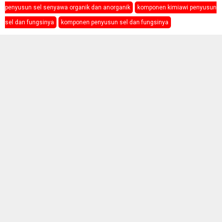
penyusun sel senyawa organik dan anorganik
komponen kimiawi penyusun
sel dan fungsinya
komponen penyusun sel dan fungsinya