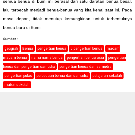
semua benua di bumi ini berasal dari satu daratan benua besar,
lalu terpecah menjadi benua-benua yang kita kenal saat ini. Pada
masa depan, tidak menutup kemungkinan untuk terbentuknya
benua baru di Bumi.
Sumber :
geografi
Benua
pengertian benua
5 pengertian benua
macam
macam benua
nama nama benua
pengertian benua asia
pengertian
benua dan pengertian samudra
pengertian benua dan samudra
pengertian pulau
perbedaan benua dan samudra
pelajaran sekolah
materi sekolah