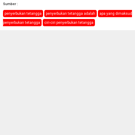
Sumber :
penyerbukan tetangga
penyerbukan tetangga adalah
apa yang dimaksud
penyerbukan tetangga
ciri-ciri penyerbukan tetangga