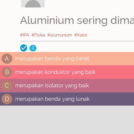
Aluminium sering dim
#IPA
#Fisika
#alumunium
#Kalor
2
A
merupakan benda yang berat
B
merupakan konduktor yang baik
C
merupakan isolator yang baik​
D
merupakan benda yang lunak