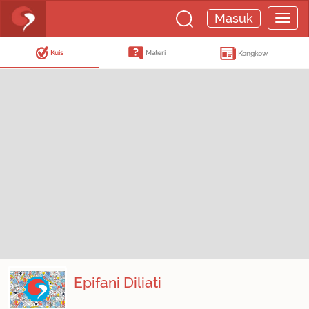
Masuk
Kuis
Materi
Kongkow
Epifani Diliati