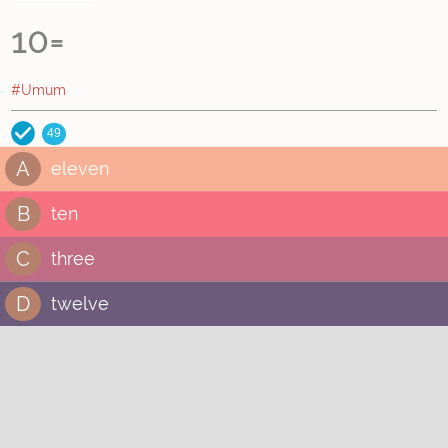
10=
#Umum
49
A
eleven
B
ten
C
three
D
twelve