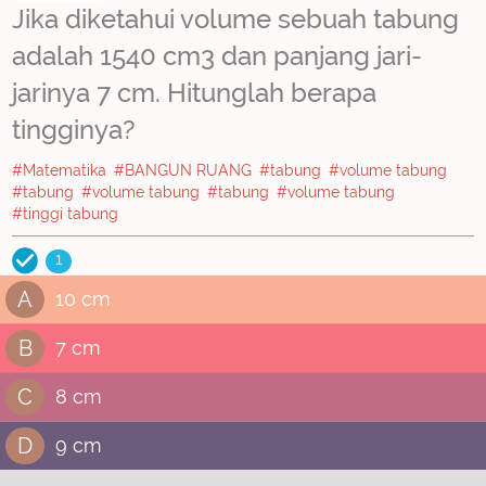
Jika diketahui volume sebuah tabung
adalah 1540 cm3 dan panjang jari-
jarinya 7 cm. Hitunglah berapa
tingginya?
#Matematika
#BANGUN RUANG
#tabung
#volume tabung
#tabung
#volume tabung
#tabung
#volume tabung
#tinggi tabung
1
A
10 cm
B
7 cm
C
8 cm
D
9 cm