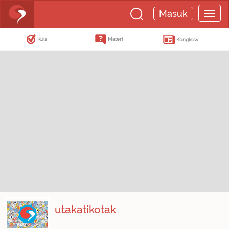
Masuk
Kuis
Materi
Kongkow
utakatikotak