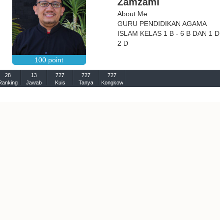
Zamzami
About Me
GURU PENDIDIKAN AGAMA
ISLAM KELAS 1 B - 6 B DAN 1 D
2 D
100 point
28
13
727
727
727
Ranking
Jawab
Kuis
Tanya
Kongkow
Dong