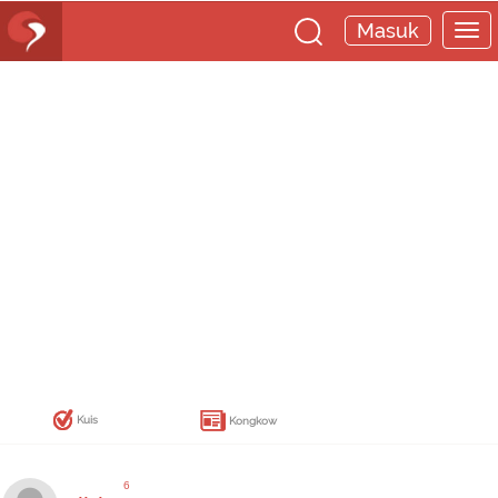
Masuk
Kuis
Kongkow
6