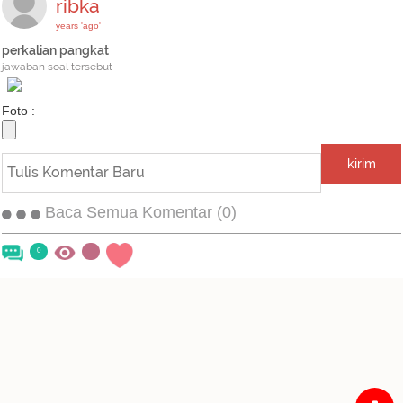
ribka
years 'ago'
perkalian pangkat
jawaban soal tersebut
Foto :
kirim
Baca Semua Komentar (0)
0