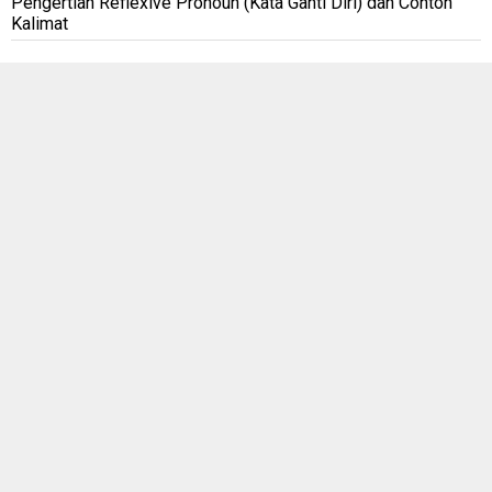
Pengertian Reflexive Pronoun (Kata Ganti Diri) dan Contoh
Kalimat