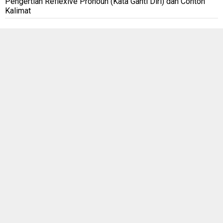
Pengertian Reflexive Pronoun (Kata Ganti Diri) dan Contoh
Kalimat