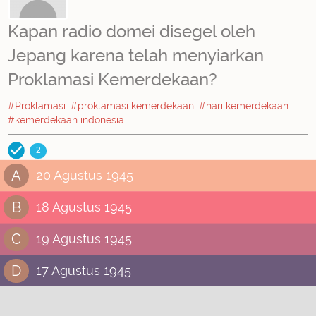
Kapan radio domei disegel oleh
Jepang karena telah menyiarkan
Proklamasi Kemerdekaan?
#Proklamasi
#proklamasi kemerdekaan
#hari kemerdekaan
#kemerdekaan indonesia
2
A
20 Agustus 1945
B
18 Agustus 1945
C
19 Agustus 1945
D
17 Agustus 1945