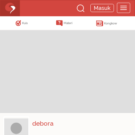
Masuk
Kuis
Materi
Kongkow
debora