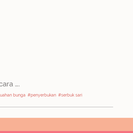
ara ….
uahan bunga
#penyerbukan
#serbuk sari