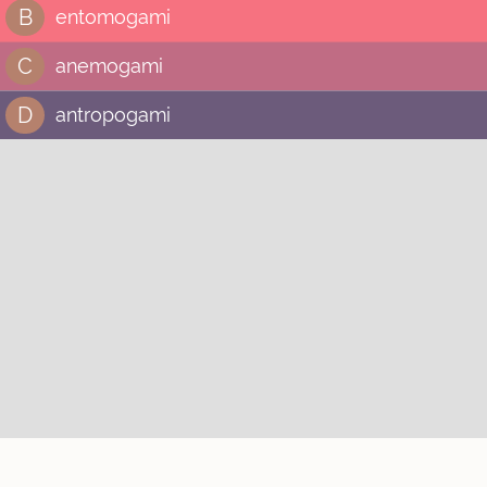
B
entomogami
C
anemogami
D
antropogami