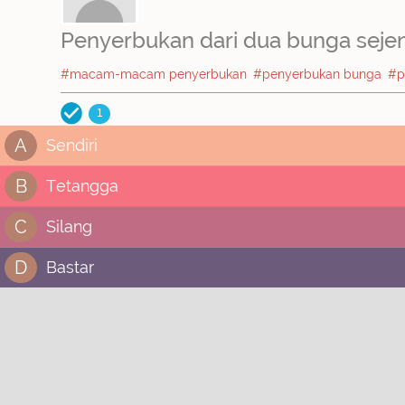
Penyerbukan dari dua bunga sejen
#macam-macam penyerbukan
#penyerbukan bunga
#p
1
A
Sendiri
B
Tetangga
C
Silang
D
Bastar