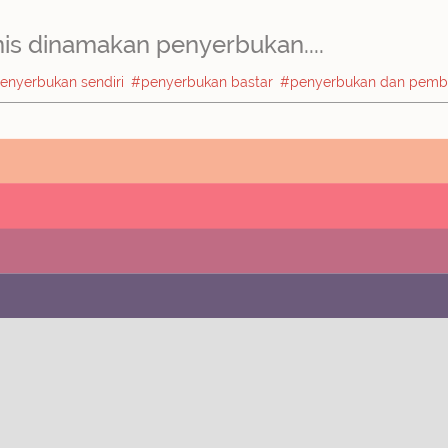
is dinamakan penyerbukan....
enyerbukan sendiri
#penyerbukan bastar
#penyerbukan dan pemb