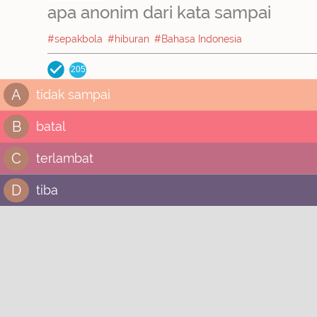
apa anonim dari kata sampai
#sepakbola
#hiburan
#Bahasa Indonesia
205
A
tidak sampai
B
batal
C
terlambat
D
tiba