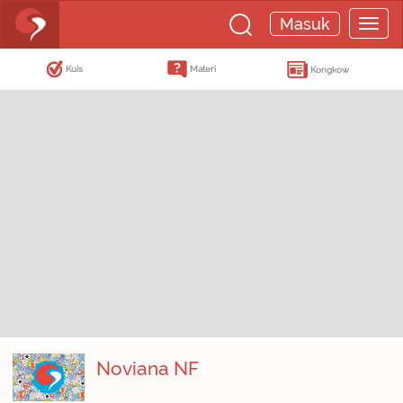
Masuk
Kuis
Materi
Kongkow
Noviana NF