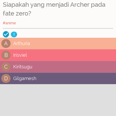
Siapakah yang menjadi Archer pada
fate zero?
#anime
2
A
Arthuria
B
Irisviel
C
Kiritsugu
D
Gilgamesh