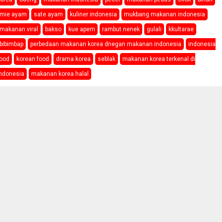
mie ayam
sate ayam
kuliner indonesia
mukbang makanan indonesia
makanan viral
bakso
kue apem
rambut nenek
gulali
kkultarae
bibimbap
perbedaan makanan korea dnegan makanan indonesia
indonesia
food
korean food
drama korea
seblak
makanan korea terkenal di
indonesia
makanan korea halal