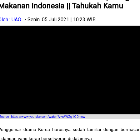
Makanan Indonesia || Tahukah Kamu
Oleh : UAO
- Senin, 05 Juli 2021 | 10:23 WIB
Source : https://www.youtube.com/watch?v=rAWZg1O0mow
Penggemar drama Korea harusnya sudah familiar dengan bermaca
hidangan yang kerap berseliweran di dalamnya.