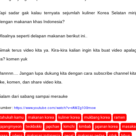
Tapi sadar gak kalau ternyata sejumlah kuliner Korea Selatan miri
dengan makanan khas Indonesia?
Misalnya seperti delapan makanan berikut ini..
Simak terus video kita ya. Kira-kira kalian ingin kita buat video apalag
ya? komen yuk
Dannnn.... Jangan lupa dukung kita dengan cara subscribe channel kita
like, komen, dan share video kita.
Salam dari sabang sampai merauke
Sumber :
https://www.youtube.com/watch?v=rAWZg1O0mow
tahukah kamu
makanan korea
kuliner korea
mukbang korea
ramen
jajangmyeon
teokbokki
japchae
kimchi
kimbab
jajanan korea
masaka
korea
odeng
makanan indonesia
pecel
makanan pedas
cilok
bihun