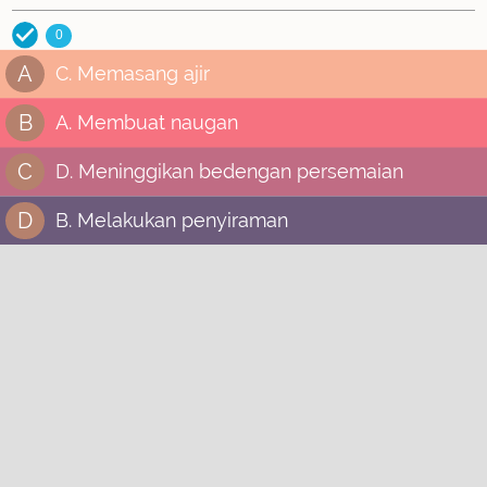
0
A
C. Memasang ajir
B
A. Membuat naugan
C
D. Meninggikan bedengan persemaian
D
B. Melakukan penyiraman