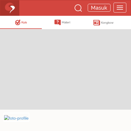
Masuk
Kuis
Materi
Kongkow