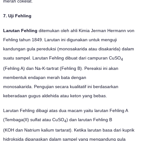
merah cokelat.
7. Uji Fehling
Larutan Fehling
ditemukan oleh ahli Kimia Jerman Hermann von
Fehling tahun 1849. Larutan ini digunakan untuk menguji
kandungan gula pereduksi (monosakarida atau disakarida) dalam
suatu sampel. Larutan Fehling dibuat dari campuran CuSO
4
(Fehling A) dan Na-K-tartrat (Fehling B). Pereaksi ini akan
membentuk endapan merah bata dengan
monosakarida. Pengujian secara kualitatif ini berdasarkan
keberadaan gugus aldehida atau keton yang bebas.
Larutan Fehling dibagi atas dua macam yaitu larutan Fehling A
(Tembaga(II) sulfat atau CuSO
) dan larutan Fehling B
4
(KOH dan Natrium kalium tartarat). Ketika larutan basa dari kuprik
hidroksida dipanaskan dalam sampel yang mengandung gula