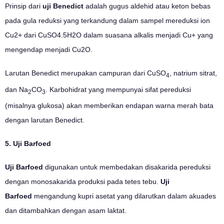
Prinsip dari
uji
Benedict
adalah gugus aldehid atau keton bebas
pada gula reduksi yang terkandung dalam sampel mereduksi ion
Cu2+ dari CuSO4.5H2O dalam suasana alkalis menjadi Cu+ yang
mengendap menjadi Cu2O.
Larutan Benedict merupakan campuran dari CuSO
, natrium sitrat,
4
dan Na
CO
. Karbohidrat yang mempunyai sifat pereduksi
2
3
(misalnya glukosa) akan memberikan endapan warna merah bata
dengan larutan Benedict.
5. Uji Barfoed
Uji Barfoed
digunakan untuk membedakan disakarida pereduksi
dengan monosakarida produksi pada tetes tebu.
Uji
Barfoed
mengandung kupri asetat yang dilarutkan dalam akuades
dan ditambahkan dengan asam laktat.