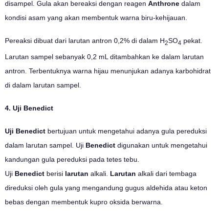
disampel. Gula akan bereaksi dengan reagen
Anthrone
dalam
kondisi asam yang akan membentuk warna biru-kehijauan.
Pereaksi dibuat dari larutan antron 0,2% di dalam H­
SO
pekat.
2
4
Larutan sampel sebanyak 0,2 mL ditambahkan ke dalam larutan
antron. Terbentuknya warna hijau menunjukan adanya karbohidrat
di dalam larutan sampel.
4. Uji Benedict
Uji Benedict
bertujuan untuk mengetahui adanya gula pereduksi
dalam larutan sampel. Uji
Benedict
digunakan untuk mengetahui
kandungan gula pereduksi pada tetes tebu.
Uji
Benedict
berisi
larutan
alkali.
Larutan
alkali dari tembaga
direduksi oleh gula yang mengandung gugus aldehida atau keton
bebas dengan membentuk kupro oksida berwarna.