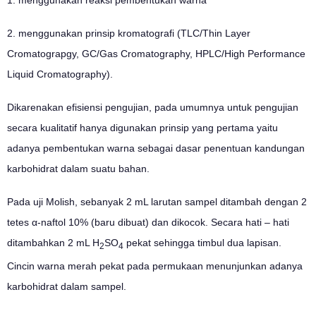
1. menggunakan reaksi pembentukan warna
2. menggunakan prinsip kromatografi (TLC/Thin Layer
Cromatograpgy, GC/Gas Cromatography, HPLC/High Performance
Liquid Cromatography).
Dikarenakan efisiensi pengujian, pada umumnya untuk pengujian
secara kualitatif hanya digunakan prinsip yang pertama yaitu
adanya pembentukan warna sebagai dasar penentuan kandungan
karbohidrat dalam suatu bahan.
Pada uji Molish, sebanyak 2 mL larutan sampel ditambah dengan 2
tetes α-naftol 10% (baru dibuat) dan dikocok. Secara hati – hati
ditambahkan 2 mL H
SO
pekat sehingga timbul dua lapisan.
2
4
Cincin warna merah pekat pada permukaan menunjunkan adanya
karbohidrat dalam sampel.