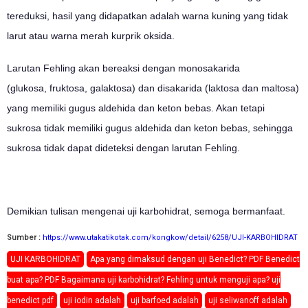
tereduksi, hasil yang didapatkan adalah warna kuning yang tidak
larut atau warna merah kurprik oksida.
Larutan Fehling akan bereaksi dengan monosakarida
(glukosa, fruktosa, galaktosa) dan disakarida (laktosa dan maltosa)
yang memiliki gugus aldehida dan keton bebas. Akan tetapi
sukrosa tidak memiliki gugus aldehida dan keton bebas, sehingga
sukrosa tidak dapat dideteksi dengan larutan Fehling.
Demikian tulisan mengenai uji karbohidrat, semoga bermanfaat.
Sumber :
https://www.utakatikotak.com/kongkow/detail/6258/UJI-KARBOHIDRAT
UJI KARBOHIDRAT
Apa yang dimaksud dengan uji Benedict? PDF Benedict
buat apa? PDF Bagaimana uji karbohidrat? Fehling untuk menguji apa? uji
benedict pdf
uji iodin adalah
uji barfoed adalah
uji seliwanoff adalah