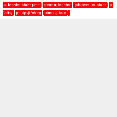
uji benedict adalah jurnal
prinsip uji benedict
gula pereduksi adalah
uji
fehling
prinsip uji Fehling
prinsip uji Iodin