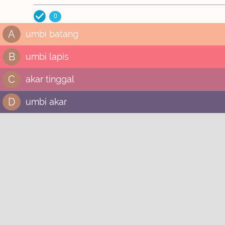
0
A
umbi batang
B
umbi lapis
C
akar tinggal
D
umbi akar