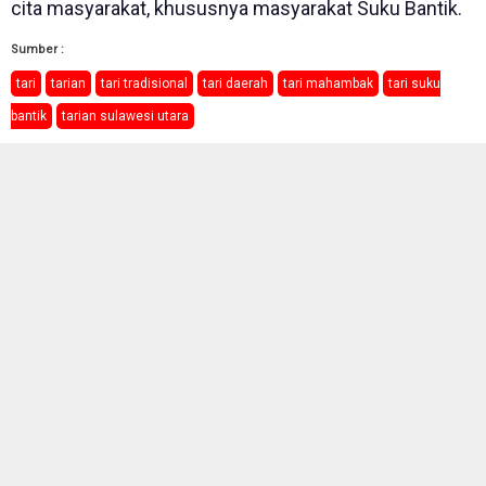
cita masyarakat, khususnya masyarakat Suku Bantik.
Sumber :
tari
tarian
tari tradisional
tari daerah
tari mahambak
tari suku
bantik
tarian sulawesi utara