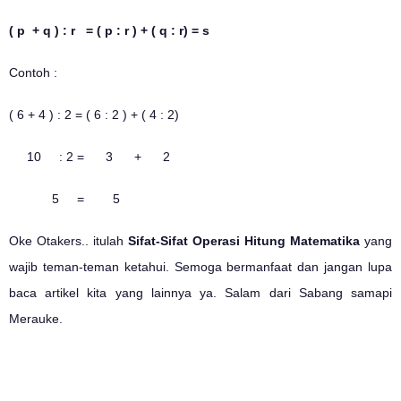
( p + q ) : r = ( p : r ) + ( q : r) = s
Contoh :
( 6 + 4 ) : 2 = ( 6 : 2 ) + ( 4 : 2)
10 : 2 = 3 + 2
5 = 5
Oke Otakers.. itulah
Sifat-Sifat Operasi Hitung Matematika
yang
wajib teman-teman ketahui. Semoga bermanfaat dan jangan lupa
baca artikel kita yang lainnya ya. Salam dari Sabang samapi
Merauke.