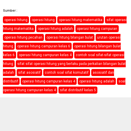
Sumber :
operasi hitung
operasi hitung
operasi hitung matematika
sifat operasi
hitung matematika
operasi hitung adalah
operasi hitung campuran
operasi hitung pecahan
operasi hitung bilangan bulat
urutan operasi
hitung
operasi hitung campuran kelas 6
operasi hitung bilangan bulat
kelas 6
operasi hitung campuran kelas 4
contoh soal sifat-sifat operasi
hitung
sifat sifat operasi hitung yang berlaku pada perkalian bilangan bulat
adalah
sifat asosiatif
contoh soal sifat komutatif
asosiatif dan
distributif
operasi hitung campuran kelas 4
operasi hitung adalah
soal
operasi hitung campuran kelas 4
sifat distributif kelas 5