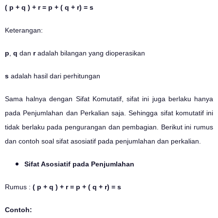
( p + q ) + r = p + ( q + r) = s
Keterangan:
p
,
q
dan
r
adalah bilangan yang dioperasikan
s
adalah hasil dari perhitungan
Sama halnya dengan Sifat Komutatif, sifat ini juga berlaku hanya
pada Penjumlahan dan Perkalian saja. Sehingga sifat komutatif ini
tidak berlaku pada pengurangan dan pembagian. Berikut ini rumus
dan contoh soal sifat asosiatif pada penjumlahan dan perkalian.
Sifat Asosiatif pada Penjumlahan
Rumus :
( p + q ) + r = p + ( q + r) = s
Contoh: