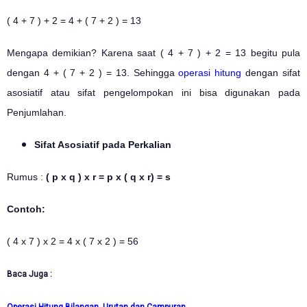
( 4 + 7 ) + 2 = 4 + ( 7 + 2 ) = 13
Mengapa demikian? Karena saat ( 4 + 7 ) + 2 = 13 begitu pula
dengan 4 + ( 7 + 2 ) = 13. Sehingga
operasi hitung
dengan sifat
asosiatif atau sifat pengelompokan ini bisa digunakan pada
Penjumlahan.
Sifat Asosiatif pada Perkalian
Rumus :
( p x q ) x r = p x ( q x r) = s
Contoh:
( 4 x 7 ) x 2 = 4 x ( 7 x 2 ) = 56
Baca Juga :
Operasi Hitung Bilangan, Urutan dan Campuran