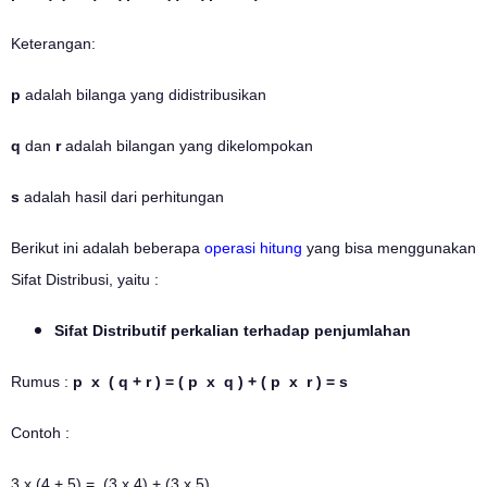
Keterangan:
p
adalah bilanga yang didistribusikan
q
dan
r
adalah bilangan yang dikelompokan
s
adalah hasil dari perhitungan
Berikut ini adalah beberapa
operasi hitung
yang bisa menggunakan
Sifat Distribusi, yaitu :
Sifat Distributif perkalian terhadap penjumlahan
Rumus :
p x ( q + r ) = ( p x q ) + ( p x r ) = s
Contoh :
3 x (4 + 5) = (3 x 4) + (3 x 5)