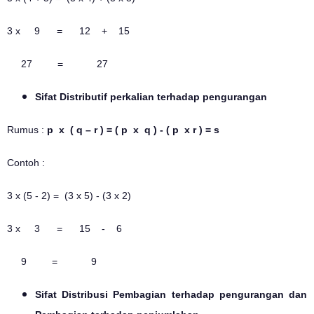
3 x 9 = 12 + 15
27 = 27
Sifat Distributif perkalian terhadap pengurangan
Rumus :
p x ( q – r ) = ( p x q ) - ( p x r ) = s
Contoh :
3 x (5 - 2) = (3 x 5) - (3 x 2)
3 x 3 = 15 - 6
9 = 9
Sifat Distribusi Pembagian terhadap pengurangan dan