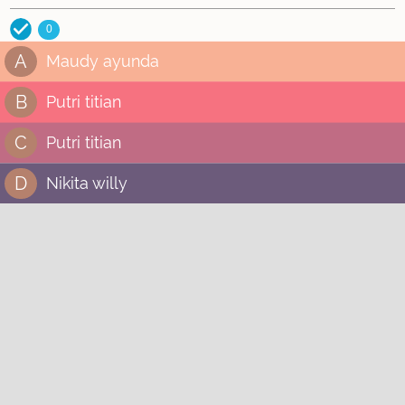
0
A
Maudy ayunda
B
Putri titian
C
Putri titian
D
Nikita willy