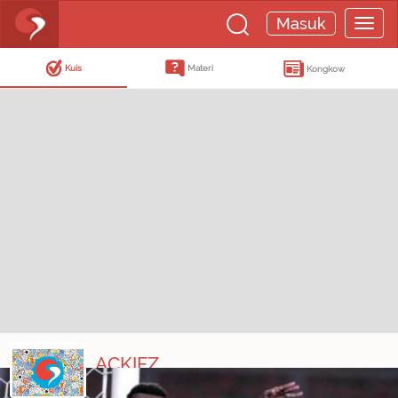
Masuk
Kuis
Materi
Kongkow
ACKIFZ