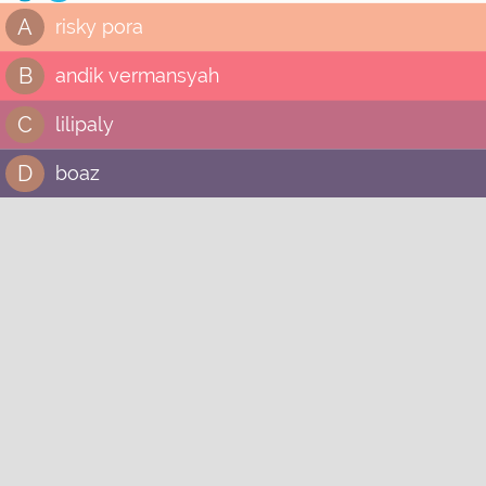
A
risky pora
B
andik vermansyah
C
lilipaly
D
boaz