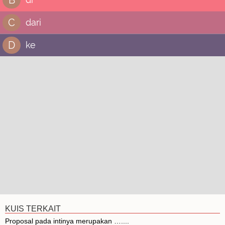
C
dari
D
ke
KUIS TERKAIT
Proposal pada intinya merupakan …....