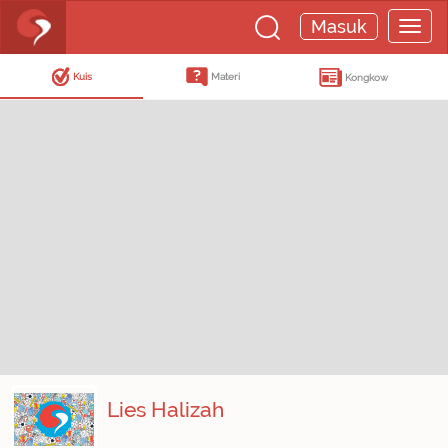
Masuk
Kuis
Materi
Kongkow
Lies Halizah