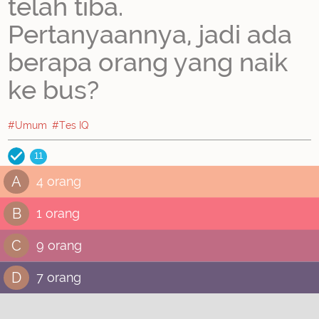
telah tiba.
Pertanyaannya, jadi ada
berapa orang yang naik
ke bus?
#Umum
#Tes IQ
11
A
4 orang
B
1 orang
C
9 orang
D
7 orang